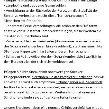
- Bequeme Polsterung entlang der Öffnung und in der Zunge.
- Langlebige und bequeme Gummisohlen.
- Verstärkung an der Rückseite der Ferse, um die Stabilität der
Sohlen zu verbessern, macht diese Turnschuhe auch für
Menschen mit Pronation.
- Lederbrett Ferse Versteifungen, die schön an den Fuß formt,
anstelle von Kunststoff Ferse Versteifungen, die bei weitem die
meisten in Turnschuhen sind.
- Zwischensohle in echtem Leder (die wie eine Basis im Inneren
des Schuhs unter der losen Einlegesohle ist), statt aus einem Filz
Stoff oder Pappe wie in fast allen anderen Turnschuhen.
- Schaft im Fußgewölbe, der dem Schuh komfortable Stabilität in
dem Bereich gibt, der sich nicht verbiegen soll.
Pflegen Sie Ihre Sneaker mit hochwertigen Sneaker-
Pflegeprodukten,
hier finden Sie das komplette Sortiment
, das wir
anbieten. Es wird auch empfohlen,
Schuhspanner aus Zedernholz
für Ihre Ledersneaker zu verwenden, sie helfen ihnen, ihre Form zu
behalten und richtig zu trocknen. Weitere Informationen zur
Schuhpflege finden Sie auf der Registerkarte unten.
Unsere Sneakers haben eine normale Größe, vergleichbar mit den