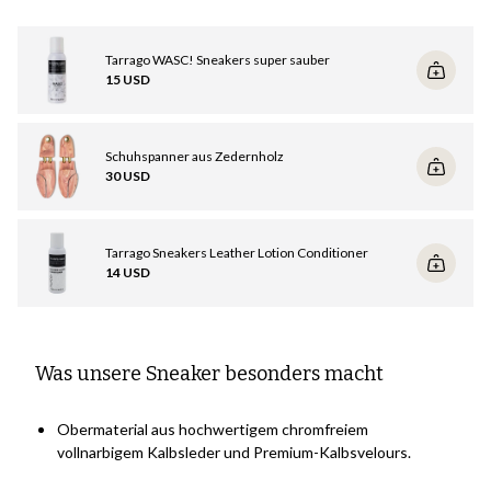
Ihrer Schuhe zu erhalten und ihre Lebensdauer zu verlängern.
- Behandeln Sie Leder mit
Schuhcreme
oder einem
Feuchtigkeitsspender
/ Wildleder und Textilien mit
Tarrago WASC! Sneakers super sauber
Imprägnierspray
15 USD
- Etwas, das den Gesamteindruck stark verändert, ist eine
Sohlenrandfarbe, die den Sohlenrand wiederherstellt. Hier haben
wir
Tarrago Sneakers Total White
für Weiß oder
Total Black
für
Schuhspanner aus Zedernholz
Schwarz.
30 USD
Mehr zu diesen allgemeinen Ratschlägen in diesem Leitfaden
.
Weitere Informationen zu Reinigung und Pflege:
Tarrago Sneakers Leather Lotion Conditioner
Wenn Ihre Schuhe wirklich schmutzig sind, reinigen Sie sie mit
14 USD
einem guten Schuhreiniger, wie z. B.
Tarrago WASC! Super-
Sneaker-Reiniger
(verwenden Sie nach der Reinigung immer
Schuhcreme/Pflegemittel für Leder oder Imprägnierspray für
Wildleder).
Was unsere Sneaker besonders macht
Lesen Sie diese Anleitung für ausführlichere Informationen und
ein Video zur Reinigung und Pflege Ihrer Sneaker
.
Obermaterial aus hochwertigem chromfreiem
vollnarbigem Kalbsleder und Premium-Kalbsvelours.