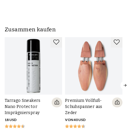
Zusammen kaufen
Tarrago Sneakers
Premium Vollfuß-
Nano Protector
Schuhspanner aus
Imprägnierspray
Zeder
18 USD
VON 40 USD
P
S