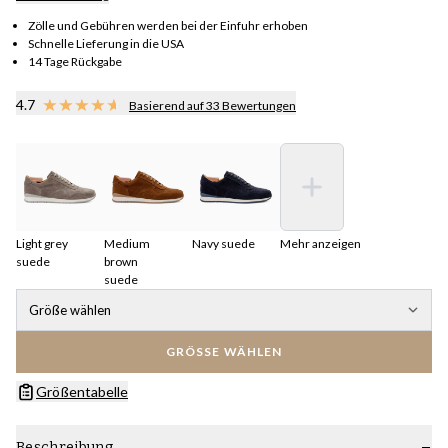
Zölle und Gebühren werden bei der Einfuhr erhoben
Schnelle Lieferung in die USA
14 Tage Rückgabe
4.7
Basierend auf 33 Bewertungen
Light grey
Medium
Navy suede
Mehr anzeigen
suede
brown
suede
Größe wählen
GRÖSSE WÄHLEN
Größentabelle
Beschreibung