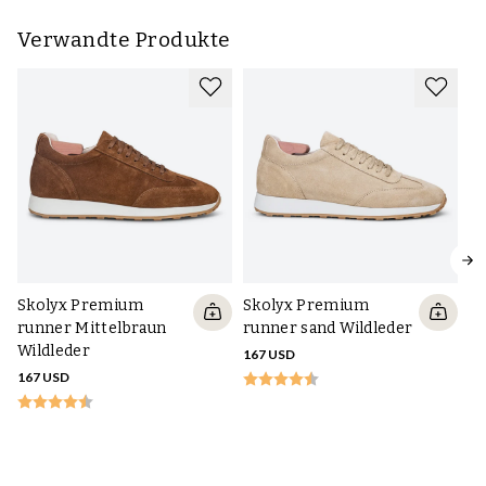
Verwandte Produkte
Skolyx Premium
Skolyx Premium
runner Mittelbraun
runner sand Wildleder
Wildleder
167 USD
167 USD
S
Sn
Wi
So
16