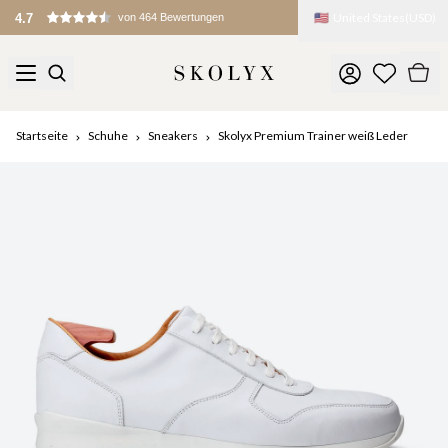
🇺🇸
United States
(
USD
)
4.7
von 464 Bewertungen
Startseite
Schuhe
Sneakers
Skolyx Premium Trainer weiß Leder