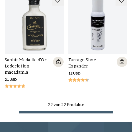
Tarrago Shoe
Saphir Medaille d'Or
Expander
Lederlotion
macadamia
12 USD
21 USD
22
von
22
Produkte