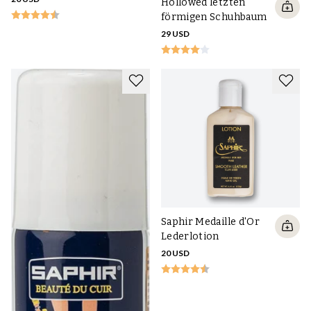
Hollowed letzten
förmigen Schuhbaum
29 USD
Saphir Medaille d'Or
Lederlotion
20 USD