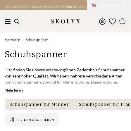
🇺🇸
United States
(
USD
)
Zölle und Gebühren werden bei der Einfuhr erhoben
Startseite
Schuhspanner
Schuhspanner
Hier finden Sie unsere erschwinglichen Zedernholz Schuhspanner
von sehr hoher Qualität. Wir haben mehrere verschiedene Arten
von Schuhspannern, sowohl für Herrenschuhe, Damenschuhe,
Schuhe mit Absätzen, Stiefelspanner, Schuhspanner, leichte
Mehr lesen
Reiseschuhspanner und so weiter. Viele unserer Schuhspanner
können mit einer Gravur personalisiert werden, ein perfektes
Schuhspanner für Männer
Schuhspanner für Fra
Geschenk für jemanden in der Nähe. Kontaktieren Sie uns unter
ktj@skolyx.se
, wenn Sie Fragen haben.
FILTERN & SORTIEREN