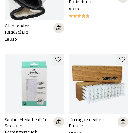
Poliertuch
8 USD
Glänzender
Handschuh
18 USD
Saphir Medaille d'Or
Tarrago Sneakers
Sneaker
Bürste
Reinigungstuch