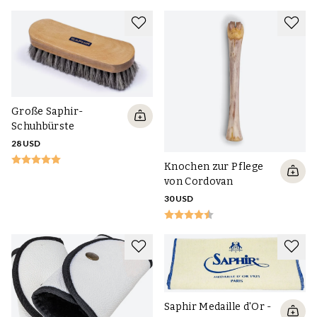
Große Saphir-
Schuhbürste
28 USD
Knochen zur Pflege
von Cordovan
30 USD
Saphir Medaille d'Or -