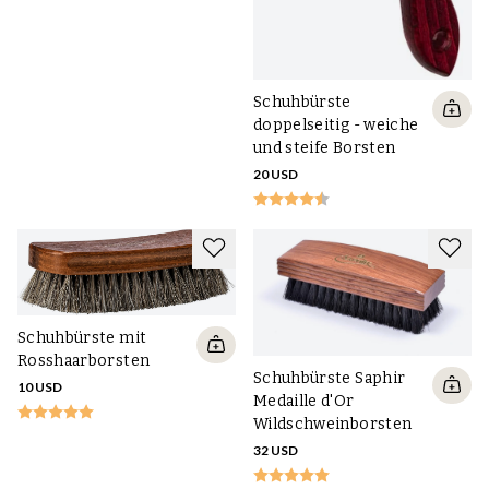
Schuhbürste
doppelseitig - weiche
und steife Borsten
20 USD
Schuhbürste mit
Rosshaarborsten
Schuhbürste Saphir
10 USD
Medaille d'Or
Wildschweinborsten
32 USD