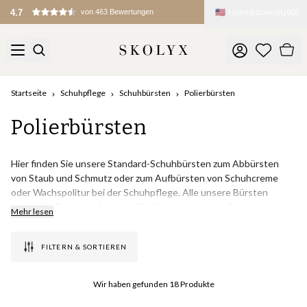
🇺🇸
United States
(
USD
)
4.7
von 463 Bewertungen
Startseite
Schuhpflege
Schuhbürsten
Polierbürsten
Polierbürsten
Hier finden Sie unsere Standard-Schuhbürsten zum Abbürsten
von Staub und Schmutz oder zum Aufbürsten von Schuhcreme
oder Wachspolitur bei der Schuhpflege. Alle unsere Bürsten
werden in Europas Mekka für Qualitätsbürsten, im Schwarzwald, in
Mehr lesen
einer klimaneutralen Fabrik hergestellt, die seit über 80 Jahren
Bürsten verschiedener Art produziert.
FILTERN & SORTIEREN
Wir verwenden nur die besten Materialien, z.B. sind alle
Pinselstiele aus gebeiztem Buchenholz aus heimischen Wäldern
Wir haben gefunden
18
Produkte
und die Borsten aus natürlichem Rosshaar vom Schweif, das