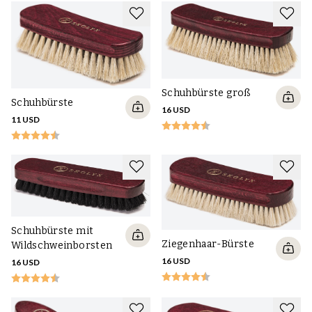
haltbarer ist und die Haarablösung minimiert. Wir verkaufen auch
Bürsten von z. B. Saphir.
Schuhbürste groß
Schuhbürste
16 USD
11 USD
Schuhbürste mit
Ziegenhaar-Bürste
Wildschweinborsten
16 USD
16 USD