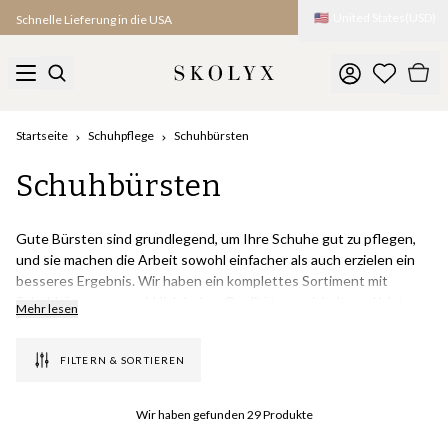
🇺🇸
United States
(
USD
)
Schnelle Lieferung in die USA
Startseite
Schuhpflege
Schuhbürsten
Schuhbürsten
Gute Bürsten sind grundlegend, um Ihre Schuhe gut zu pflegen,
und sie machen die Arbeit sowohl einfacher als auch erzielen ein
besseres Ergebnis. Wir haben ein komplettes Sortiment mit
Schuhbürsten von wirklich hoher Qualität entwickelt, und bieten
Mehr lesen
auch Bürsten von unter anderem Saphir. Schuhbürsten mit
Rosshaar, Ziegenhaarbürsten, Auftragsbürsten, Wildlederbürsten
FILTERN & SORTIEREN
und so weiter, wir haben alles, was Sie brauchen.
Alle unsere Bürsten werden im europäischen Zentrum der
Wir haben gefunden
29
Produkte
Bürstenherstellung, im deutschen Schwarzwald, in einer