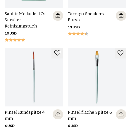
Saphir Medaille d'Or
Tarrago Sneakers
Sneaker
Bürste
Reinigungstuch
13 USD
10 USD
Pinsel Rundspitze 4
Pinsel flache Spitze 6
mm
mm
6 USD
6 USD