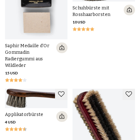
Schuhbürste mit
Rosshaarborsten
10 USD
Saphir Medaille d'Or
Gommadin
Radiergummi aus
Wildleder
15 USD
Applikatorbürste
4 USD