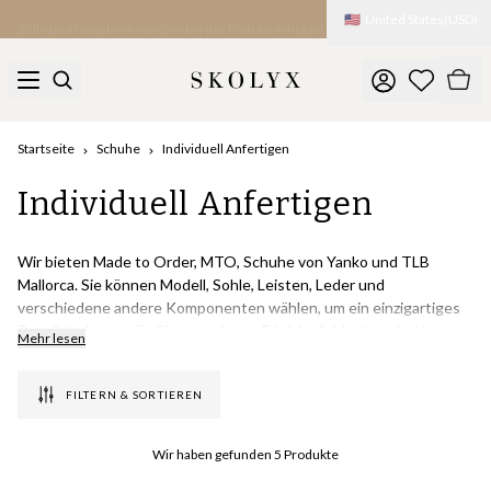
🇺🇸
United States
(
USD
)
Zölle und Gebühren werden bei der Einfuhr erhoben
Startseite
Schuhe
Individuell Anfertigen
Individuell Anfertigen
Wir bieten Made to Order, MTO, Schuhe von Yanko und TLB
Mallorca. Sie können Modell, Sohle, Leisten, Leder und
verschiedene andere Komponenten wählen, um ein einzigartiges
Paar Schuhe nur für Sie zu kreieren. Die Möglichkeiten sind im
Mehr lesen
Grunde endlos, nur Ihre Phantasie zieht die Grenze.
Die Lieferzeit
für Made to Order beträgt 6-8 Wochen.
FILTERN & SORTIEREN
Wir bieten auch Patina-Schuhe an, bei denen wir die Schuhe aus
weißem Krustenleder herstellen und unser Patina-Maler ein
Wir haben gefunden
5
Produkte
schönes handbemaltes Finish erzeugt. Die Patina wird von dem