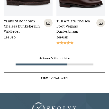
Yanko Stitchdown
TLB Artista Chelsea
Chelsea Dunkelbraun
Boot Vegano
Wildleder
Dunkelbraun
196 USD
549 USD
40
von
60
Produkte
MEHR ANZEIGEN