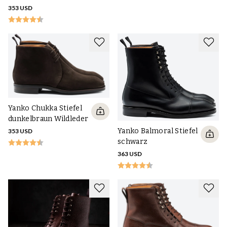
353 USD
Yanko Chukka Stiefel
dunkelbraun Wildleder
Yanko Balmoral Stiefel
353 USD
schwarz
363 USD