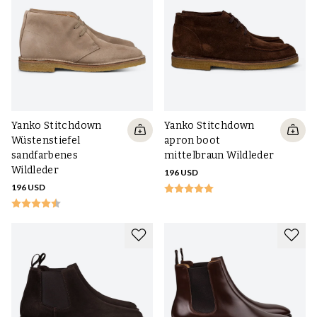
Yanko Stitchdown
Yanko Stitchdown
Wüstenstiefel
apron boot
sandfarbenes
mittelbraun Wildleder
Wildleder
196 USD
196 USD