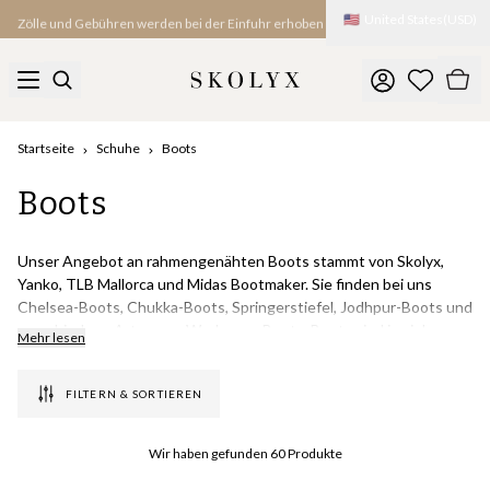
🇺🇸
United States
(
USD
)
Zölle und Gebühren werden bei der Einfuhr erhoben
Startseite
Schuhe
Boots
Boots
Unser Angebot an rahmengenähten Boots stammt von Skolyx,
Yanko, TLB Mallorca und Midas Bootmaker. Sie finden bei uns
Chelsea-Boots, Chukka-Boots, Springerstiefel, Jodhpur-Boots und
verschiedene Arten von Workwear-Boots. Boots sind in vielen
Mehr lesen
Regionen der Welt in der kalten Jahreszeit eine
Selbstverständlichkeit, und wir haben uns auf Modelle mit
FILTERN & SORTIEREN
Gummisohlen konzentriert, sowohl mit City-Gummisohlen als auch
mit Noppen-Gummisohlen und anderen Typen.
Wir haben gefunden
60
Produkte
Wir haben eine große Auswahl an rahmengenähten Goodyear-