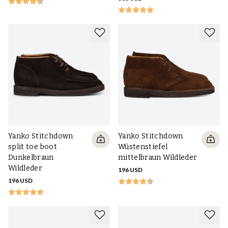
Yanko Stitchdown
Yanko Stitchdown
split toe boot
Wüstenstiefel
Dunkelbraun
mittelbraun Wildleder
Wildleder
196 USD
196 USD