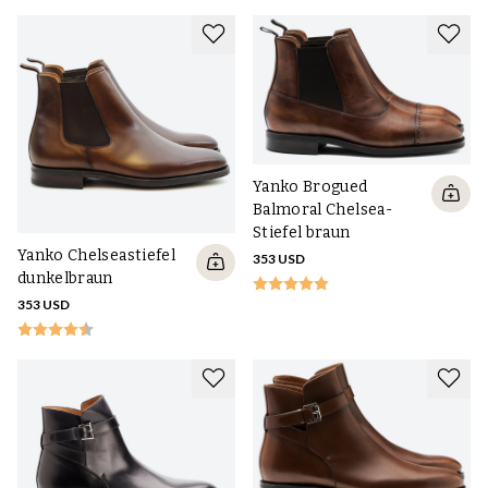
Yanko Brogued
Balmoral Chelsea-
Stiefel braun
Yanko Chelseastiefel
353 USD
dunkelbraun
353 USD