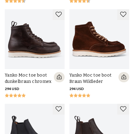
kann es gut sein, ein dickeres Leder zu verwenden. Ein häufiges
Missverständnis ist, dass Wildleder ein empfindliches Material ist,
das nicht für Stiefel geeignet ist. Das ist falsch, mit den heutigen
guten Imprägniersprays (verwenden Sie allerdings silikonfreie, was
für alle von uns verkauften gilt) kann es sowohl Schmutz als auch
Feuchtigkeit gut widerstehen, und hochwertiges Wildleder kann
einiges aushalten.
Yanko Moc toe boot
Yanko Moc toe boot
dunkelbraun chromex
Braun Wildleder
294 USD
294 USD