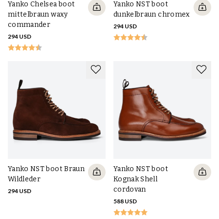
Yanko Chelsea boot
Yanko NST boot
mittelbraun waxy
dunkelbraun chromex
commander
294 USD
294 USD
Yanko NST boot Braun
Yanko NST boot
Wildleder
Kognak Shell
cordovan
294 USD
588 USD