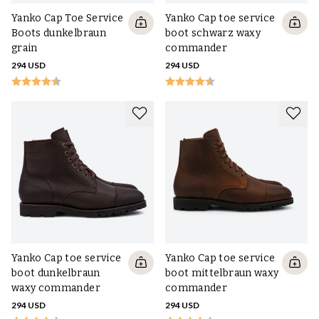
besten geeignet?
Yanko Cap Toe Service
Yanko Cap toe service
Boots dunkelbraun
boot schwarz waxy
Es ist auf jeden Fall empfehlenswert, Boots aus einer Art Leder zu
grain
commander
wählen - das ist natürlich, haltbar, atmungsaktiv, lässt sich mit
294 USD
294 USD
Schuhcreme oder pigmentiertem Wildlederspray schön
aufpolieren und mit Schuhcreme und Wachs oder Imprägnierspray
imprägnieren. Alles Leder ist ein Nebenprodukt der
Fleischindustrie. Synthetische Leder, bei denen es sich in der
Regel um verschiedene Arten von Kunststoffen auf Erdölbasis
handelt, können nicht aufgearbeitet werden, sind dauerhaft
beschädigt, atmen schlecht oder gar nicht und belasten die
Umwelt viel stärker als Leder. Ein Großteil der für Boots
verwendeten Textilien ist ebenfalls auf Kunststoffbasis.
Wenn es um Leder für Boots geht, ist geprägtes Leder, wie z. B.
Scotch Grain, eine gute Wahl, das besonders robust und langlebig
ist, aber auch glattes Vollnarbenleder (das aus der ganzen Haut
Yanko Cap toe service
Yanko Cap toe service
besteht, wobei die äußere Narbenoberfläche erhalten bleibt, die
boot dunkelbraun
boot mittelbraun waxy
stark ist und eine gute Widerstandsfähigkeit bietet, und bei dem
waxy commander
commander
nur die besseren Häute für diese Art von Leder verwendet
294 USD
294 USD
werden können) ist eine ausgezeichnete Wahl, für gröbere Boots