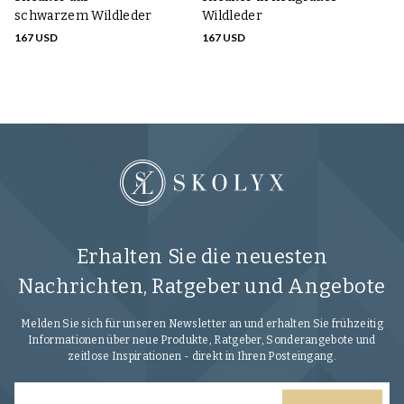
schwarzem Wildleder
Wildleder
VO
167 USD
167 USD
Erhalten Sie die neuesten
Nachrichten, Ratgeber und Angebote
Melden Sie sich für unseren Newsletter an und erhalten Sie frühzeitig
Informationen über neue Produkte, Ratgeber, Sonderangebote und
zeitlose Inspirationen - direkt in Ihren Posteingang.