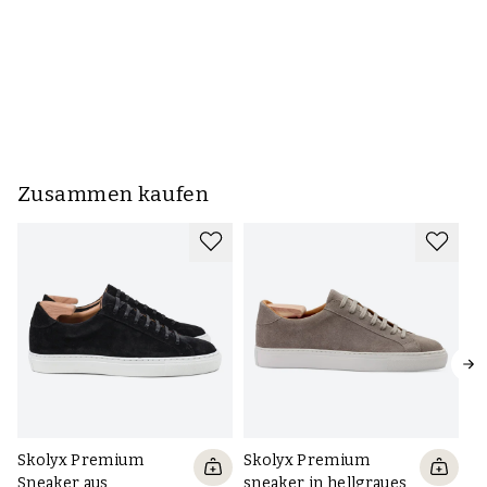
Zusammen kaufen
Skolyx Premium
Skolyx Premium
Kl
Sneaker aus
sneaker in hellgraues
Z