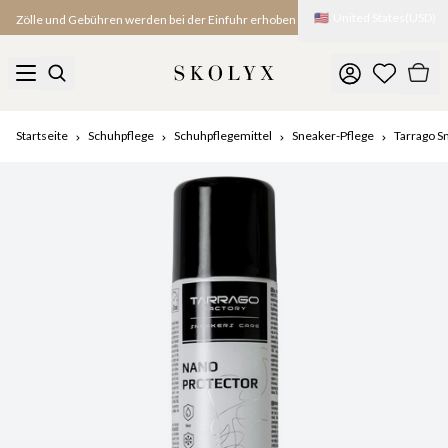
🇺🇸
United States
(
USD
)
Zölle und Gebühren werden bei der Einfuhr erhoben
Startseite
Schuhpflege
Schuhpflegemittel
Sneaker-Pflege
Tarrago S