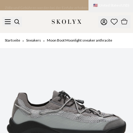
🇺🇸
United States
(
USD
)
Zölle und Gebühren werden bei der Einfuhr erhoben
Startseite
Sneakers
Moon Boot Moonlight sneaker anthracite