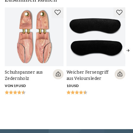
Schuhspanner aus
Weicher Fersengriff
Zedernholz
aus Veloursleder
VON 19 USD
10 USD
Kl
Z
VO