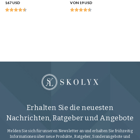
167 USD
VON 19 USD
S
S
16
Erhalten Sie die neuesten
Nachrichten, Ratgeber und Angebote
Melden Sie sich für unseren Newsletter an und erhalten Sie frühzeitig
Informationen über neue Produkte, Ratgeber, Sonderangebote und