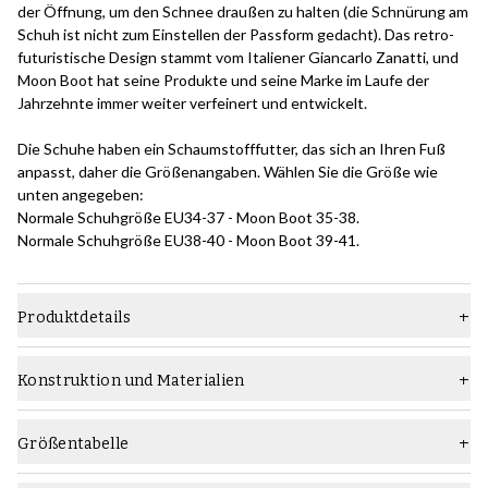
der Öffnung, um den Schnee draußen zu halten (die Schnürung am
Schuh ist nicht zum Einstellen der Passform gedacht). Das retro-
futuristische Design stammt vom Italiener Giancarlo Zanatti, und
Moon Boot hat seine Produkte und seine Marke im Laufe der
Jahrzehnte immer weiter verfeinert und entwickelt.
Die Schuhe haben ein Schaumstofffutter, das sich an Ihren Fuß
anpasst, daher die Größenangaben. Wählen Sie die Größe wie
unten angegeben:
Normale Schuhgröße EU34-37 - Moon Boot 35-38.
Normale Schuhgröße EU38-40 - Moon Boot 39-41.
Produktdetails
Material
Textil
Konstruktion und Materialien
Sohle
Gummisohle
Die geklebte Konstruktion ist die einfachste
Konstruktionsmethode für Schuhe. Dabei wird das Obermaterial
Typ
Stiefel
Größentabelle
zusammen mit der Zwischensohle/dem Leisten (wie bei allen
Weite
F (Standard)
unseren Skolyx-Schuhen mit dieser Konstruktion, bei denen eine