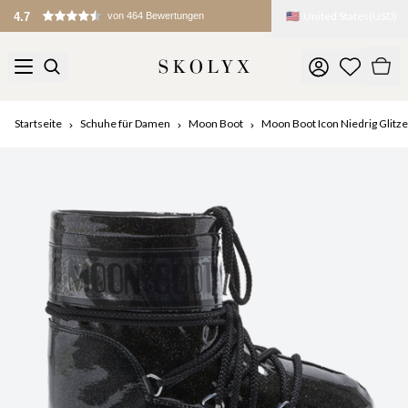
🇺🇸
United States
(
USD
)
4.7
von 464 Bewertungen
Startseite
Schuhe für Damen
Moon Boot
Moon Boot Icon Niedrig Glitz