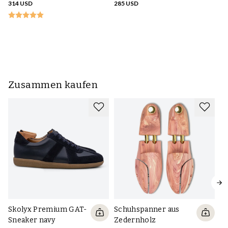
314 USD
285 USD
M
r
28
Zusammen kaufen
Skolyx Premium GAT-
Schuhspanner aus
Sneaker navy
Zedernholz