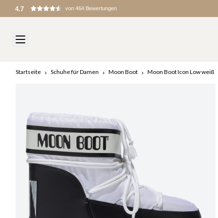
Zölle und Gebühren werden bei der Einfuhr erhoben
Startseite
Schuhe für Damen
Moon Boot
Moon Boot Icon Low weiß