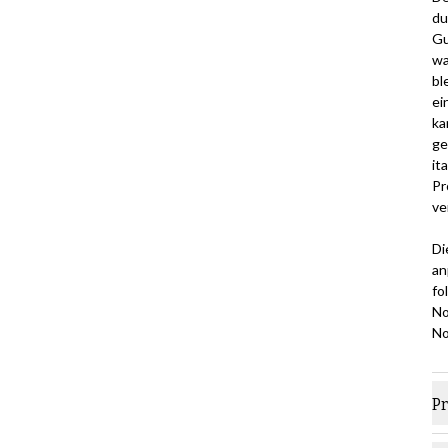
du
Gu
wa
bl
ei
ka
ge
it
Pr
ve
Di
an
fo
No
No
P
M