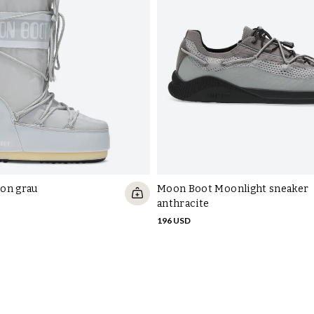
Er
on grau
Moon Boot Moonlight sneaker
anthracite
196 USD