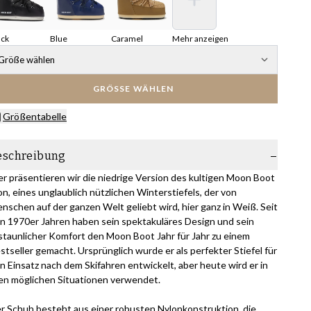
ack
Blue
Caramel
Mehr anzeigen
Größe wählen
GRÖSSE WÄHLEN
Größentabelle
eschreibung
er präsentieren wir die niedrige Version des kultigen Moon Boot
on, eines unglaublich nützlichen Winterstiefels, der von
nschen auf der ganzen Welt geliebt wird, hier ganz in Weiß. Seit
n 1970er Jahren haben sein spektakuläres Design und sein
staunlicher Komfort den Moon Boot Jahr für Jahr zu einem
stseller gemacht. Ursprünglich wurde er als perfekter Stiefel für
n Einsatz nach dem Skifahren entwickelt, aber heute wird er in
len möglichen Situationen verwendet.
r Schuh besteht aus einer robusten Nylonkonstruktion, die