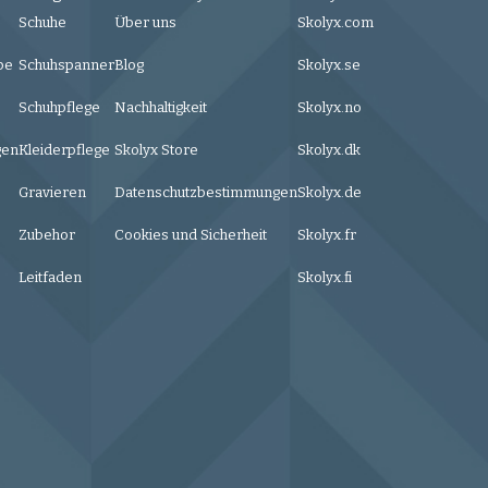
Schuhe
Über uns
Skolyx.com
be
Schuhspanner
Blog
Skolyx.se
Schuhpflege
Nachhaltigkeit
Skolyx.no
gen
Kleiderpflege
Skolyx Store
Skolyx.dk
Gravieren
Datenschutzbestimmungen
Skolyx.de
Zubehor
Cookies und Sicherheit
Skolyx.fr
Leitfaden
Skolyx.fi