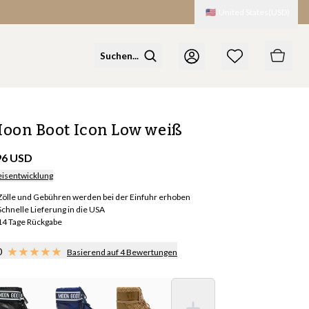
🇺🇸
United States
(
USD
)
oon Boot Icon Low weiß
96 USD
eisentwicklung
Zölle und Gebühren werden bei der Einfuhr erhoben
Schnelle Lieferung in die USA
14 Tage Rückgabe
0
Basierend auf 4 Bewertungen