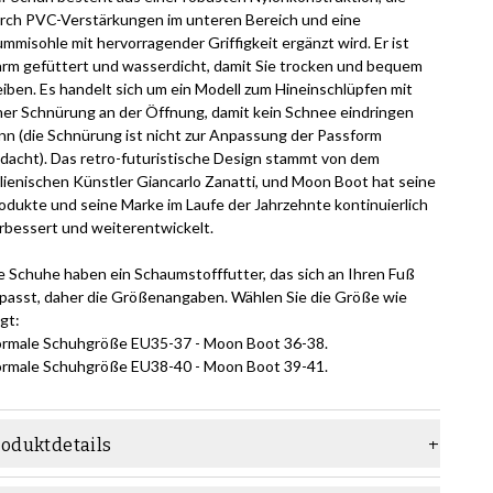
rch PVC-Verstärkungen im unteren Bereich und eine
mmisohle mit hervorragender Griffigkeit ergänzt wird. Er ist
rm gefüttert und wasserdicht, damit Sie trocken und bequem
eiben. Es handelt sich um ein Modell zum Hineinschlüpfen mit
ner Schnürung an der Öffnung, damit kein Schnee eindringen
nn (die Schnürung ist nicht zur Anpassung der Passform
dacht). Das retro-futuristische Design stammt von dem
alienischen Künstler Giancarlo Zanatti, und Moon Boot hat seine
odukte und seine Marke im Laufe der Jahrzehnte kontinuierlich
rbessert und weiterentwickelt.
e Schuhe haben ein Schaumstofffutter, das sich an Ihren Fuß
passt, daher die Größenangaben. Wählen Sie die Größe wie
lgt:
rmale Schuhgröße EU35-37 - Moon Boot 36-38.
rmale Schuhgröße EU38-40 - Moon Boot 39-41.
roduktdetails
aterial
Textil