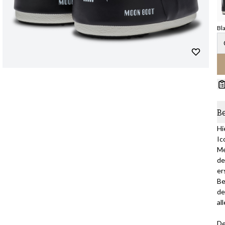
Bl
B
Hi
Ic
Me
de
er
Be
de
al
De