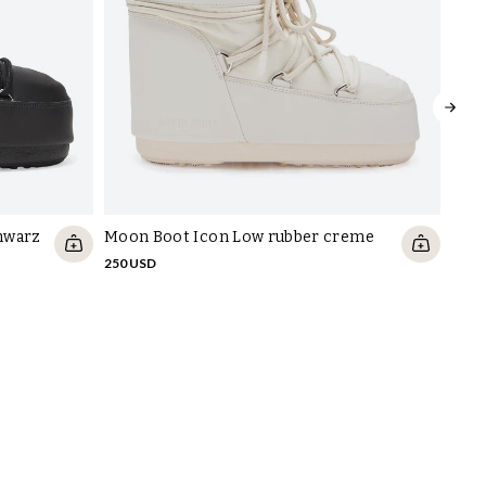
hwarz
Moon Boot Icon Low rubber creme
250 USD
Moon
285 