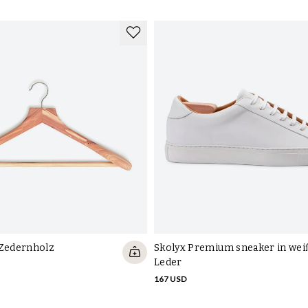
 Zedernholz
Skolyx Premium sneaker in wei
Leder
167 USD