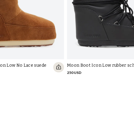
on Low No Lace suede
Moon Boot Icon Low rubber sc
250 USD