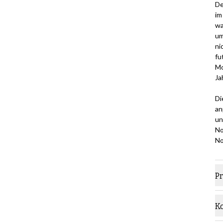
De
im
wa
um
ni
fu
Mo
Ja
Di
an
un
No
No
P
M
K
S
Di