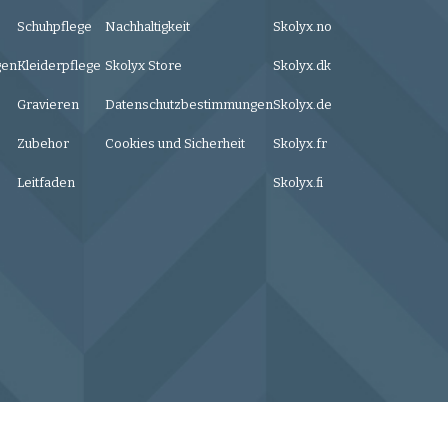
Schuhpflege
Nachhaltigkeit
Skolyx.no
gen
Kleiderpflege
Skolyx Store
Skolyx.dk
Gravieren
Datenschutzbestimmungen
Skolyx.de
Zubehor
Cookies und Sicherheit
Skolyx.fr
Leitfaden
Skolyx.fi