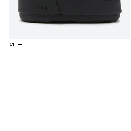
1
/
1