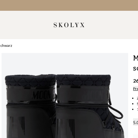
schwarz
M
s
2
Pr
5.