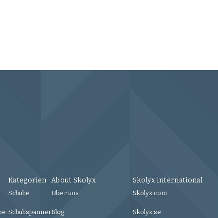
Skol
285 
Kategorien
About Skolyx
Skolyx international
Schuhe
Über uns
Skolyx.com
be
Schuhspanner
Blog
Skolyx.se