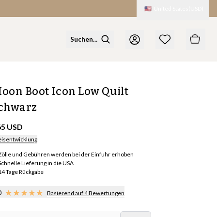
🇺🇸
United States
(
USD
)
oon Boot Icon Low Quilt
chwarz
65 USD
eisentwicklung
Zölle und Gebühren werden bei der Einfuhr erhoben
Schnelle Lieferung in die USA
14 Tage Rückgabe
0
Basierend auf 4 Bewertungen