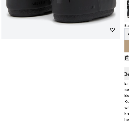
Bl
B
Ei
ge
Bo
Ko
wi
En
he