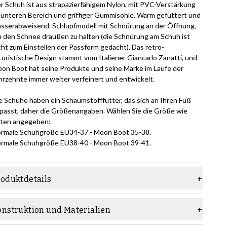
r Schuh ist aus strapazierfähigem Nylon, mit PVC-Verstärkung
 unteren Bereich und griffiger Gummisohle. Warm gefüttert und
sserabweisend. Schlupfmodell mit Schnürung an der Öffnung,
 den Schnee draußen zu halten (die Schnürung am Schuh ist
cht zum Einstellen der Passform gedacht). Das retro-
turistische Design stammt vom Italiener Giancarlo Zanatti, und
on Boot hat seine Produkte und seine Marke im Laufe der
hrzehnte immer weiter verfeinert und entwickelt.
e Schuhe haben ein Schaumstofffutter, das sich an Ihren Fuß
passt, daher die Größenangaben. Wählen Sie die Größe wie
ten angegeben:
rmale Schuhgröße EU34-37 - Moon Boot 35-38.
rmale Schuhgröße EU38-40 - Moon Boot 39-41.
roduktdetails
aterial
Textil
onstruktion und Materialien
ohle
Gummisohle
e geklebte Konstruktion ist die einfachste