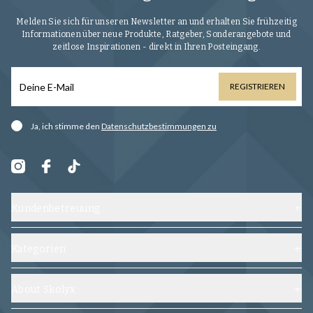
Melden Sie sich für unseren Newsletter an und erhalten Sie frühzeitig
Informationen über neue Produkte, Ratgeber, Sonderangebote und
zeitlose Inspirationen - direkt in Ihren Posteingang.
REGISTRIEREN
Ja, ich stimme den
Datenschutzbestimmungen zu
Kundenbetreuung
Kontaktieren Sie uns
Versand, Umtausch und Rückgabe
Kategorien
Häufig gestellte Fragen
Schuhe
Allgemeine Geschäftsbedingungen
Schuhspanner
About Skolyx
Verfolgen Sie Ihre Bestellung
Schuhpflege
Über uns