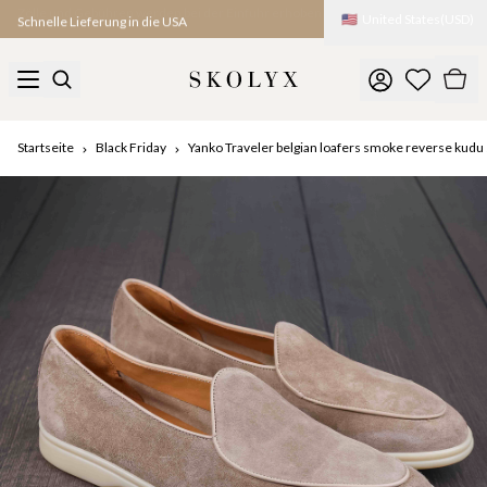
🇺🇸
United States
(
USD
)
Schnelle Lieferung in die USA
Startseite
Black Friday
Yanko Traveler belgian loafers smoke reverse kudu