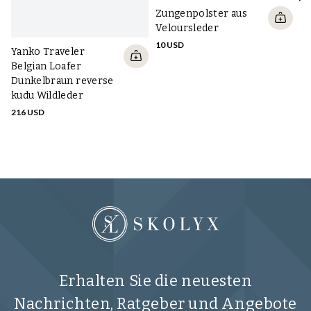
Zungenpolster aus
Veloursleder
10 USD
Yanko Traveler
S
Belgian Loafer
sn
Dunkelbraun reverse
Wi
kudu Wildleder
ma
216 USD
16
Erhalten Sie die neuesten
Nachrichten, Ratgeber und Angebote