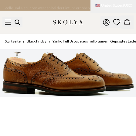
🇺🇸
United States
(
USD
)
Zölle und Gebühren werden bei der Einfuhr erhoben
Startseite
Black Friday
Yanko Full Brogue aus hellbraunem Geprägtes Lede