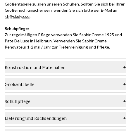
Größentabelle zu allen unseren Schuhen
. Sollten Sie sich bei Ihrer
Größe noch unsicher sein, wenden Sie sich bitte per E-Mail an
ktj@skolyx.se
.
Schuhpflege:
Zur regelmäßigen Pflege verwenden Sie Saphir Creme 1925 und
Pate De Luxe in Hellbraun. Verwenden Sie Saphir Creme
Renovateur 1-2 mal / Jahr zur Tiefenreinigung und Pflege.
Konstruktion und Materialien
Konstruktion:
Die rahmengenähte Goodyear-Konstruktionsmethode ist eine
Größentabelle
relativ fortschrittliche Art der Schuhherstellung, die ein hohes
Maß an handwerklichem Können erfordert und langlebige Schuhe
hervorbringt, die problemlos mehrmals neu besohlt werden
Schuhpflege
können.
Welche Schuhpflegeprodukte sollten Sie verwenden:
Erfahren Sie in diesem Handbuch alles über die Konstruktion
Verwenden Sie die
Saphir Medaille d'Or Creme Pommadier
Lieferung und Rücksendungen
rahmengenähter Schuhe von Goodyear
.
Schuhcreme und die
Saphir Pate De Luxe
Wachspolitur in
Hellbraun oder Hellem Haselnuss für die regelmäßige Pflege. 1-2