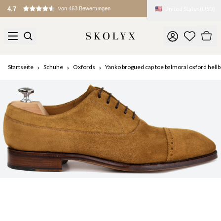
🇺🇸
United States
(
USD
)
4.7
von 463 Bewertungen
Startseite
Schuhe
Oxfords
Yanko brogued cap toe balmoral oxford hell