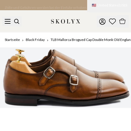
🇺🇸
United States
(
USD
)
Zölle und Gebühren werden bei der Einfuhr erhoben
Startseite
Black Friday
TLB Mallorca Brogued Cap Double Monk Old Engla