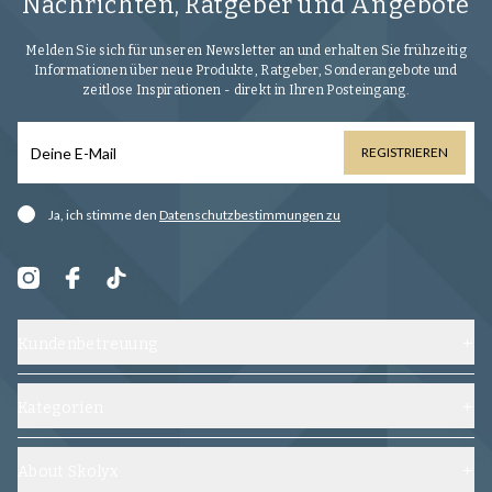
Nachrichten, Ratgeber und Angebote
Melden Sie sich für unseren Newsletter an und erhalten Sie frühzeitig
Informationen über neue Produkte, Ratgeber, Sonderangebote und
zeitlose Inspirationen - direkt in Ihren Posteingang.
REGISTRIEREN
Ja, ich stimme den
Datenschutzbestimmungen zu
Kundenbetreuung
Kontaktieren Sie uns
Versand, Umtausch und Rückgabe
Kategorien
Häufig gestellte Fragen
Schuhe
Allgemeine Geschäftsbedingungen
Schuhspanner
About Skolyx