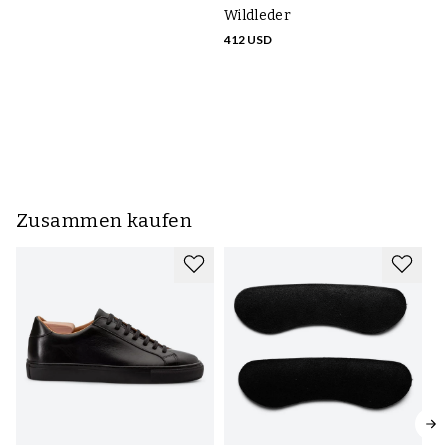
Wildleder
412 USD
TL
d
Wi
41
Zusammen kaufen