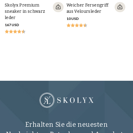
Skolyx Premium
Weicher Fersengriff
sneaker in schwarz
aus Veloursleder
leder
10 USD
167 USD
Sk
D
Wi
28
Erhalten Sie die neuesten