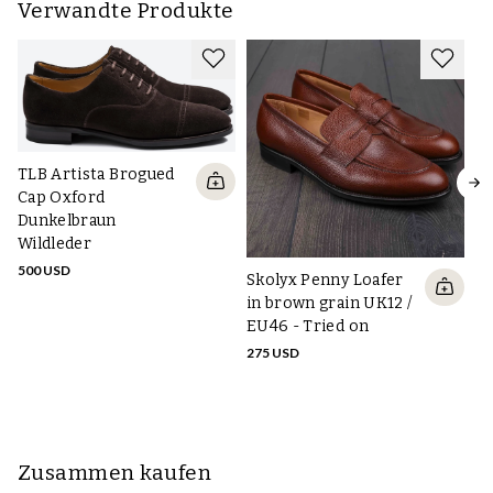
Verwandte Produkte
TL
TLB Artista Brogued
Ad
Cap Oxford
D
Dunkelbraun
50
Wildleder
500 USD
Skolyx Penny Loafer
in brown grain UK12 /
EU46 - Tried on
275 USD
Zusammen kaufen