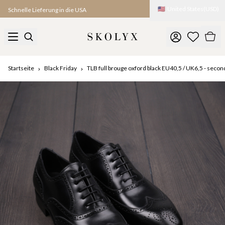
🇺🇸
United States
(
USD
)
Schnelle Lieferung in die USA
Startseite
Black Friday
TLB full brouge oxford black EU40,5 / UK6,5 - secon