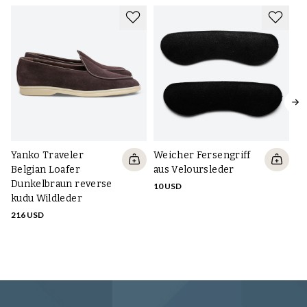
Yanko Traveler
Weicher Fersengriff
S
Belgian Loafer
aus Veloursleder
Sn
Dunkelbraun reverse
d
10 USD
kudu Wildleder
Wi
So
216 USD
16