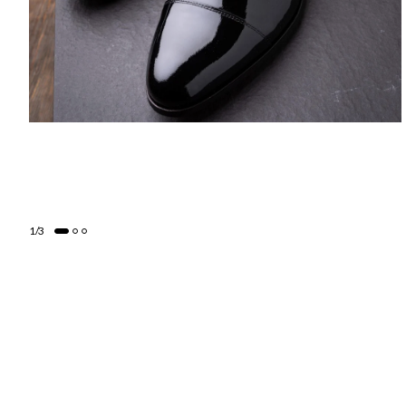
1
/
3