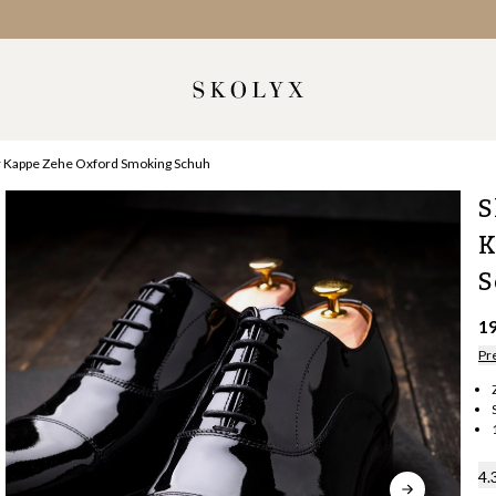
r Kappe Zehe Oxford Smoking Schuh
S
K
S
1
Pr
4.