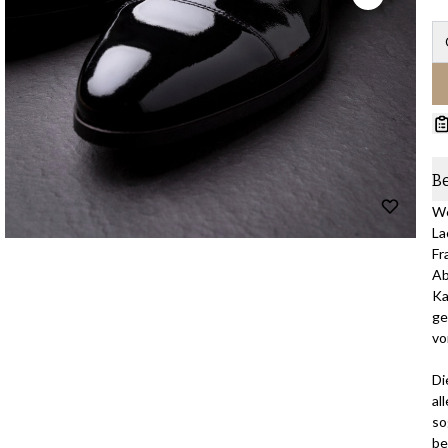
B
We
La
Fr
Ab
Ka
ge
vo
Di
al
so
be