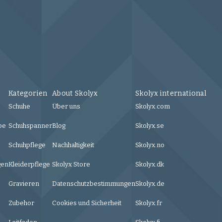
Kategorien
About Skolyx
Skolyx international
Schuhe
Über uns
Skolyx.com
be
Schuhspanner
Blog
Skolyx.se
Schuhpflege
Nachhaltigkeit
Skolyx.no
gen
Kleiderpflege
Skolyx Store
Skolyx.dk
Gravieren
Datenschutzbestimmungen
Skolyx.de
Zubehor
Cookies und Sicherheit
Skolyx.fr