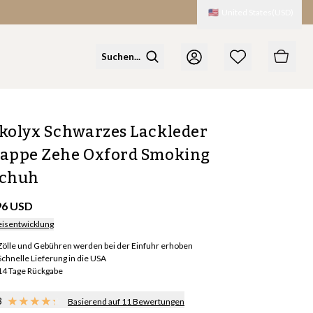
🇺🇸
United States
(
USD
)
kolyx Schwarzes Lackleder
appe Zehe Oxford Smoking
chuh
96 USD
eisentwicklung
Zölle und Gebühren werden bei der Einfuhr erhoben
Schnelle Lieferung in die USA
14 Tage Rückgabe
3
Basierend auf 11 Bewertungen