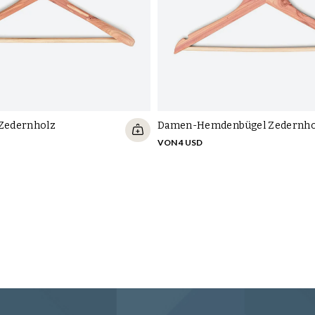
 Zedernholz
Damen-Hemdenbügel Zedernho
VON 4 USD