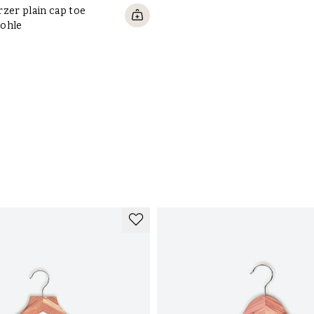
zer plain cap toe
ohle
Gu
so
Gu