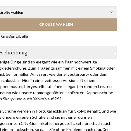
Größe wählen
GRÖSSE WÄHLEN
Größentabelle
eschreibung
nige Dinge sind so elegant wie ein Paar hochwertige
cklederschuhe. Zum Tragen zusammen mit einem Smoking oder
ack bei formellen Anlässen, wie der Silvesterparty oder dem
schlussball. Hier in einer zeitlosen Version mit einem
ppenmuster, hergestellt auf einem eleganten runden Leisten,
nauso wie unsere rahmengenähten schlichten Kappenschuhe
n Skolyx und auch Yanko's auf 962.
e Schuhe werden in Portugal exklusiv für Skolyx genäht, und wie
le unsere eigenen Schuhe sind sie mit einer dünnen
genannten City-Gummisohle hergestellt, sehr praktisch auch
i einem Lackschuh, so dass Sie ohne Probleme nach draußen