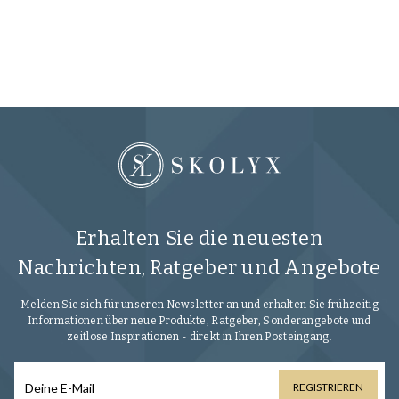
16
Gummimischung, die guten Halt und ausgezeichnete Haltbarkeit
bietet.
Gummisohle – In den meisten Fällen handelt es sich dabei um die
gelobten Eton-Gummisohlen mit Spikes von Vibram, deren
Gummimischung auch Minusgrade verträgt, bequem und dennoch
sehr langlebig ist.
Erhalten Sie die neuesten
Nachrichten, Ratgeber und Angebote
Melden Sie sich für unseren Newsletter an und erhalten Sie frühzeitig
Informationen über neue Produkte, Ratgeber, Sonderangebote und
zeitlose Inspirationen - direkt in Ihren Posteingang.
REGISTRIEREN