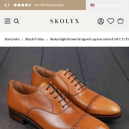
🇺🇸
United States
(
USD
)
4.7
von 464 Bewertungen
Startseite
Black Friday
Skolyx light brown brogued cap toe oxford UK7,5 / 