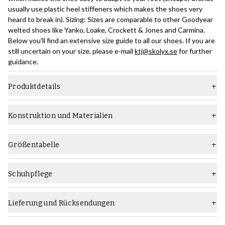
usually use plastic heel stiffeners which makes the shoes very
heard to break in). Sizing: Sizes are comparable to other Goodyear
welted shoes like Yanko, Loake, Crockett & Jones and Carmina.
Below you'll find an extensive size guide to all our shoes. If you are
still uncertain on your size, please e-mail
ktj@skolyx.se
for further
guidance.
Produktdetails
Material
Glattleder
Konstruktion und Materialien
Leisten
Hector
Konstruktion:
Die rahmengenähte Goodyear-Konstruktionsmethode ist eine
Sohle
Dünne Gummisohle
Größentabelle
relativ fortschrittliche Art der Schuhherstellung, die ein hohes
Typ
Oxford
Maß an handwerklichem Können erfordert und langlebige Schuhe
hervorbringt, die problemlos mehrmals neu besohlt werden
Schuhpflege
Weite
F (Standard)
können.
Welche Schuhpflegeprodukte sollten Sie verwenden:
Erfahren Sie in diesem Handbuch alles über die Konstruktion
Geschlecht
Männer
Verwenden Sie die
Saphir Medaille d'Or Creme Pommadier
Lieferung und Rücksendungen
rahmengenähter Schuhe von Goodyear
.
Schuhcreme und die
Saphir Pate De Luxe
Wachspolitur in
Farbe
Hellbraun
Hellbraun oder Hellem Haselnuss für die regelmäßige Pflege. 1-2