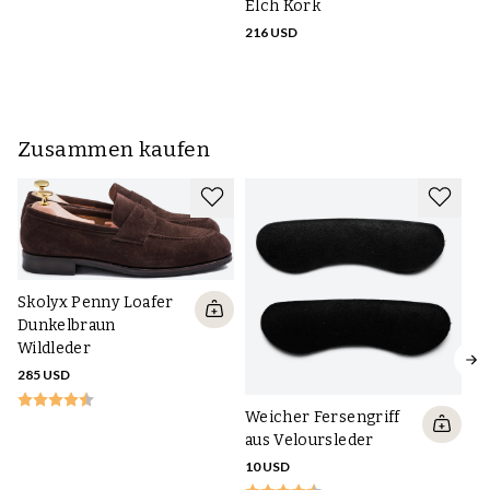
Ka
Elch Kork
17
216 USD
Zusammen kaufen
Skolyx Penny Loafer
Dunkelbraun
Wildleder
285 USD
Weicher Fersengriff
aus Veloursleder
10 USD