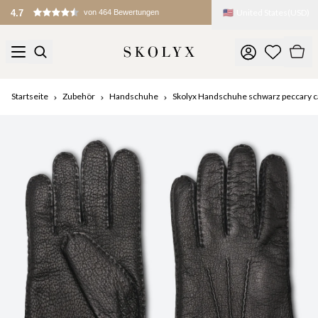
🇺🇸
United States
(
USD
)
4.7
von 464 Bewertungen
Startseite
Zubehör
Handschuhe
Skolyx Handschuhe schwarz peccary c