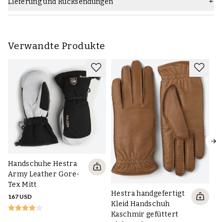
Lieferung und Rücksendungen
Verwandte Produkte
Handschuhe Hestra
Army Leather Gore-
Tex Mitt
Hestra handgefertigt
167 USD
H
Kleid Handschuh
Fr
Kaschmir gefüttert