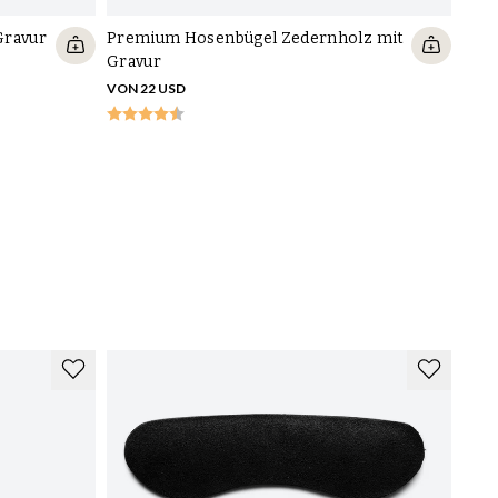
Gravur
Premium Hosenbügel Zedernholz mit
Gravur
VON 22 USD
Klei
VON 