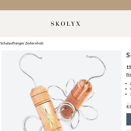
Schalaufhänger Zedernholz
S
1
Pr
4.