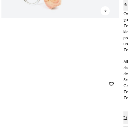
B
Or
gu
Ze
kl
pr
un
Ze
Al
da
de
Sc
Ge
Ze
Ze
L