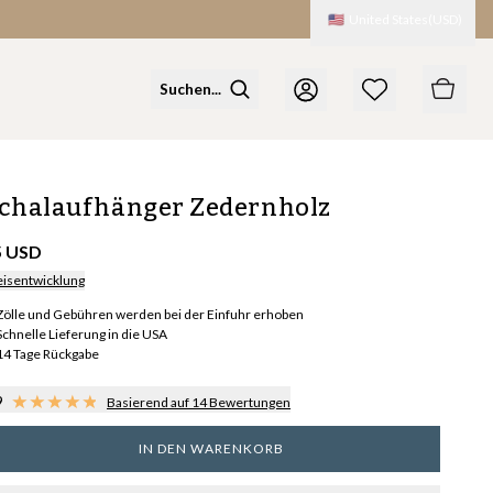
🇺🇸
United States
(
USD
)
chalaufhänger Zedernholz
5 USD
eisentwicklung
Zölle und Gebühren werden bei der Einfuhr erhoben
Schnelle Lieferung in die USA
14 Tage Rückgabe
9
Basierend auf 14 Bewertungen
IN DEN WARENKORB