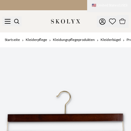
🇺🇸
United States
(
USD
)
Startseite
Kleiderpflege
Kleidungspflegeprodukten
Kleiderbügel
Pr