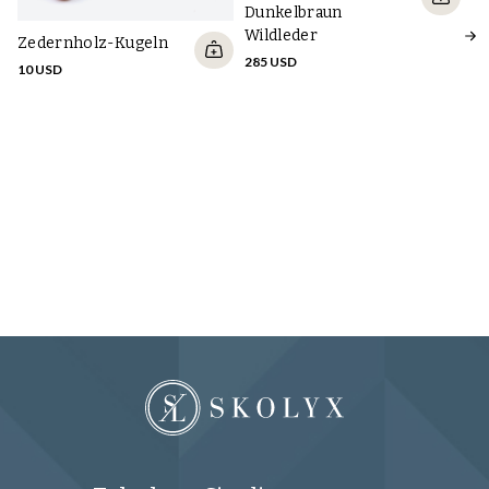
Dunkelbraun
Wildleder
Zedernholz-Kugeln
285 USD
10 USD
Zu
Ve
10