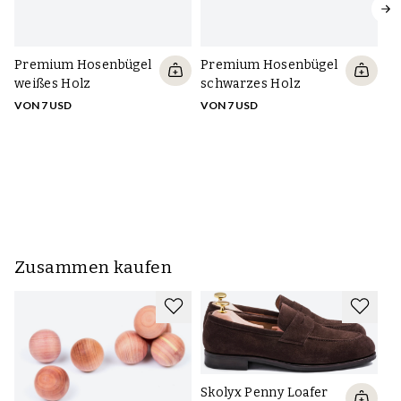
Premium Hosenbügel
Premium Hosenbügel
P
weißes Holz
schwarzes Holz
Z
VON 7 USD
VON 7 USD
VO
Zusammen kaufen
Skolyx Penny Loafer