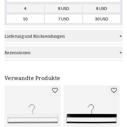
4
8
USD
8
USD
10
7
USD
30
USD
Lieferung und Rücksendungen
Rezensionen
Verwandte Produkte