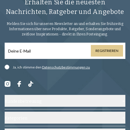
Erhalten Sie die neuesten
Nachrichten, Ratgeber und Angebote
Melden Sie sich für unseren Newsletter an und erhalten Sie frühzeitig
Informationen über neue Produkte, Ratgeber, Sonderangebote und
zeitlose Inspirationen - direkt in Ihren Posteingang.
REGISTRIEREN
Ja, ich stimme den
Datenschutzbestimmungen zu
Kundenbetreuung
Kontaktieren Sie uns
Versand, Umtausch und Rückgabe
Kategorien
Häufig gestellte Fragen
Schuhe