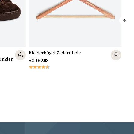
Kleiderbügel Zedernholz
unkler
VON 8 USD
Skol
Smok
196 