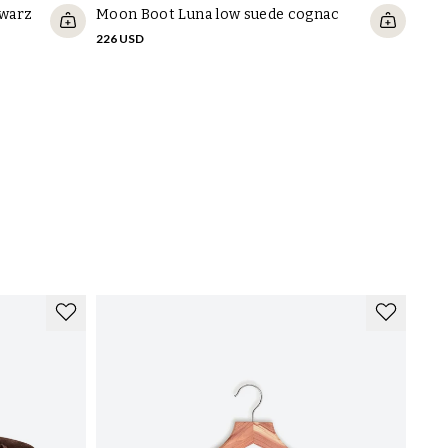
hwarz
Moon Boot Luna low suede cognac
226 USD
Moon
cog
275 