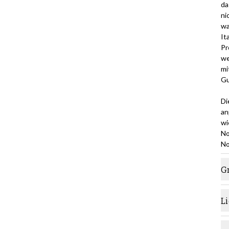
da
ni
wa
It
Pr
we
mi
Gu
Di
an
wi
No
No
G
L