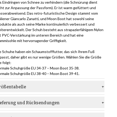
s Eindringen von Schnee zu verhindern (die Schnürung dient
cht zur Anpassung der Passform). Er ist warm gefüttert und
sserabweisend. Das retro-futuristische Design stammt vom
aliener Giancarlo Zanatti, und Moon Boot hat sowohl seine
odukte als auch seine Marke kontinuierlich verbessert und
iterentwickelt. Der Schuh besteht aus strapazierfähigem Nylon
t PVC-Verstärkung im unteren Bereich und hat eine
mmisohle mit hervorragender Griffigkeit.
e Schuhe haben ein Schaumstofffutter, das sich Ihrem Fuß
passt, daher gibt es nur wenige Größen. Wählen Sie die Größe
e folgt:
rmale Schuhgröße EU 34-37 – Moon Boot 35-38.
rmale Schuhgröße EU 38-40 – Moon Boot 39-41.
rößentabelle
ieferung und Rücksendungen