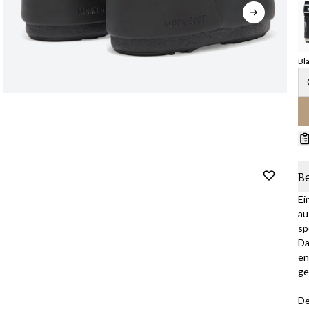
Bl
B
Ei
au
sp
Da
en
ge
De