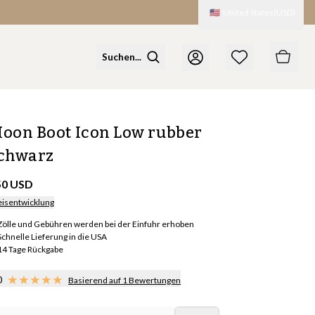
🇺🇸
United States
(
USD
)
oon Boot Icon Low rubber
chwarz
50 USD
eisentwicklung
Zölle und Gebühren werden bei der Einfuhr erhoben
Schnelle Lieferung in die USA
14 Tage Rückgabe
0
Basierend auf 1 Bewertungen