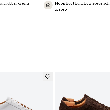
con rubber creme
Moon Boot Luna Low Suede sc
226 USD