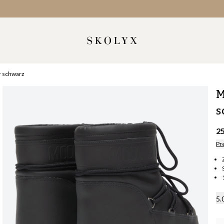
r schwarz
M
s
2
Pr
5.