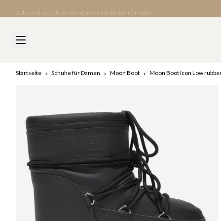
Zölle und Gebühren werden bei der Einfuhr erhoben
Startseite
Schuhe für Damen
Moon Boot
Moon Boot Icon Low rubbe