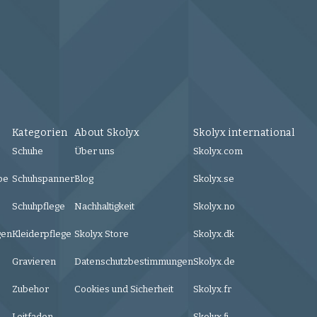
Kategorien
About Skolyx
Skolyx international
Schuhe
Über uns
Skolyx.com
be
Schuhspanner
Blog
Skolyx.se
Schuhpflege
Nachhaltigkeit
Skolyx.no
gen
Kleiderpflege
Skolyx Store
Skolyx.dk
Gravieren
Datenschutzbestimmungen
Skolyx.de
Zubehor
Cookies und Sicherheit
Skolyx.fr
Leitfaden
Skolyx.fi