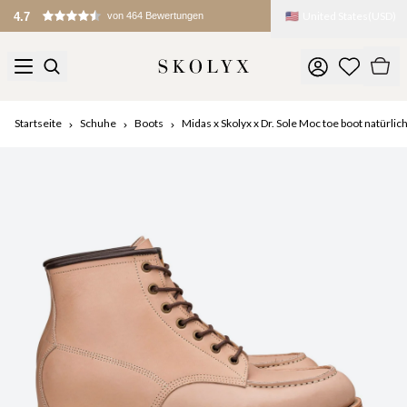
🇺🇸
United States
(
USD
)
4.7
von 464 Bewertungen
Startseite
Schuhe
Boots
Midas x Skolyx x Dr. Sole Moc toe boot natürlic