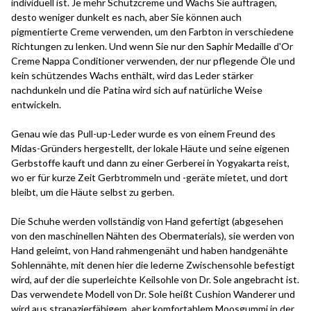
individuell ist. Je mehr Schutzcreme und Wachs Sie auftragen,
desto weniger dunkelt es nach, aber Sie können auch
pigmentierte Creme verwenden, um den Farbton in verschiedene
Richtungen zu lenken. Und wenn Sie nur den Saphir Medaille d'Or
Creme Nappa Conditioner verwenden, der nur pflegende Öle und
kein schützendes Wachs enthält, wird das Leder stärker
nachdunkeln und die Patina wird sich auf natürliche Weise
entwickeln.
Genau wie das Pull-up-Leder wurde es von einem Freund des
Midas-Gründers hergestellt, der lokale Häute und seine eigenen
Gerbstoffe kauft und dann zu einer Gerberei in Yogyakarta reist,
wo er für kurze Zeit Gerbtrommeln und -geräte mietet, und dort
bleibt, um die Häute selbst zu gerben.
Die Schuhe werden vollständig von Hand gefertigt (abgesehen
von den maschinellen Nähten des Obermaterials), sie werden von
Hand geleimt, von Hand rahmengenäht und haben handgenähte
Sohlennähte, mit denen hier die lederne Zwischensohle befestigt
wird, auf der die superleichte Keilsohle von Dr. Sole angebracht ist.
Das verwendete Modell von Dr. Sole heißt Cushion Wanderer und
wird aus strapazierfähigem, aber komfortablem Moosgummi in der