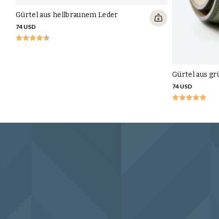
Gürtel aus hellbraunem Leder
74 USD
Gürtel aus g
74 USD