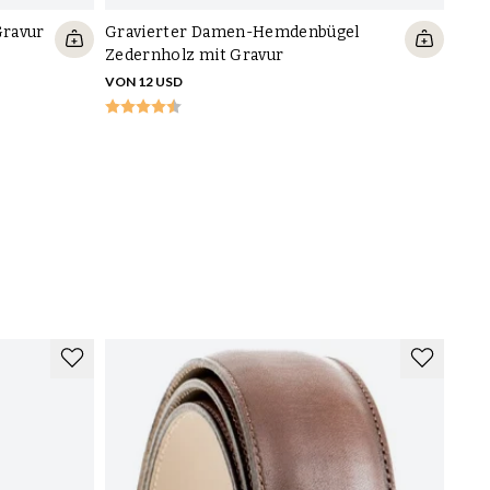
Gravur
Gravierter Damen-Hemdenbügel
Zedernholz mit Gravur
VON 12 USD
Pre
Gra
VON 