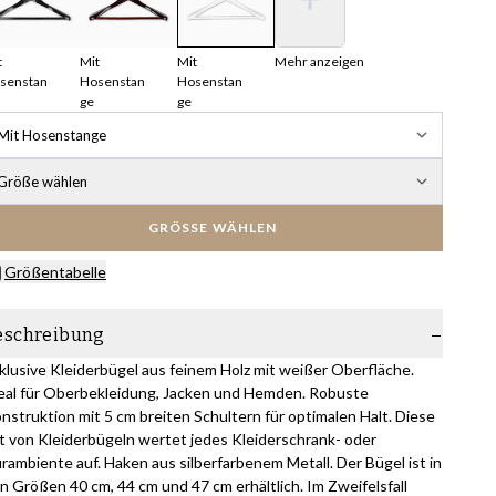
t
Mit
Mit
Mehr anzeigen
senstan
Hosenstan
Hosenstan
ge
ge
Mit Hosenstange
Größe wählen
GRÖSSE WÄHLEN
Größentabelle
eschreibung
klusive Kleiderbügel aus feinem Holz mit weißer Oberfläche.
eal für Oberbekleidung, Jacken und Hemden. Robuste
nstruktion mit 5 cm breiten Schultern für optimalen Halt. Diese
t von Kleiderbügeln wertet jedes Kleiderschrank- oder
urambiente auf. Haken aus silberfarbenem Metall. Der Bügel ist in
n Größen 40 cm, 44 cm und 47 cm erhältlich. Im Zweifelsfall