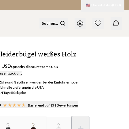
🇺🇸
United States
(
USD
)
leiderbügel weißes Holz
5 USD
Quantity discount from
8
USD
eisentwicklung
Zölle und Gebühren werden bei der Einfuhr erhoben
Schnelle Lieferung in die USA
14 Tage Rückgabe
8
Basierend auf 131 Bewertungen