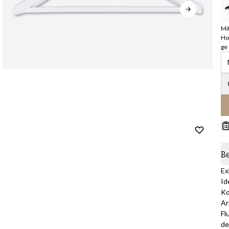
Mi
Ho
ge
B
Ex
Id
Ko
Ar
Fl
de