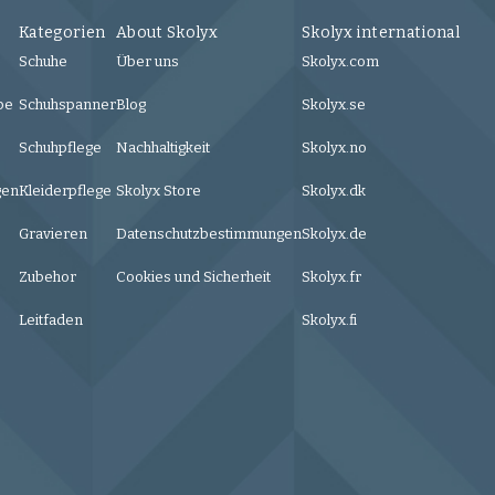
Kategorien
About Skolyx
Skolyx international
Schuhe
Über uns
Skolyx.com
be
Schuhspanner
Blog
Skolyx.se
Schuhpflege
Nachhaltigkeit
Skolyx.no
gen
Kleiderpflege
Skolyx Store
Skolyx.dk
Gravieren
Datenschutzbestimmungen
Skolyx.de
Zubehor
Cookies und Sicherheit
Skolyx.fr
Leitfaden
Skolyx.fi