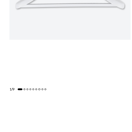
1
/
9