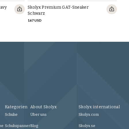
avy
Skolyx Premium GAT-Sneaker
Schwarz
167 USD
Kategorien
About Skolyx
Skolyx international
Schuhe
Über uns
Skolyx.com
be
Schuhspanner
Blog
Skolyx.se