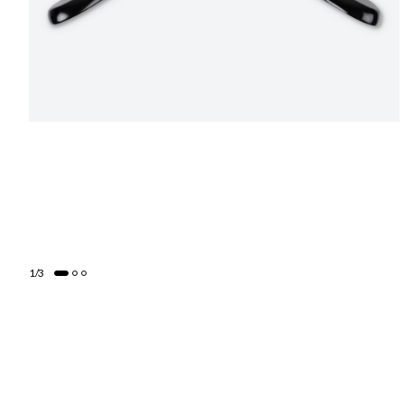
1
/
3