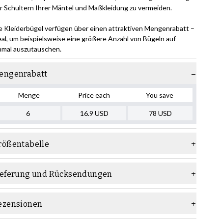
r Schultern Ihrer Mäntel und Maßkleidung zu vermeiden.
e Kleiderbügel verfügen über einen attraktiven Mengenrabatt –
eal, um beispielsweise eine größere Anzahl von Bügeln auf
nmal auszutauschen.
engenrabatt
Menge
Price each
You save
6
16.9
USD
78
USD
rößentabelle
ieferung und Rücksendungen
ezensionen