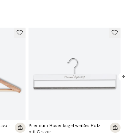
ravur
Premium Hosenbügel weißes Holz
Pre
mit Gravur
mit 