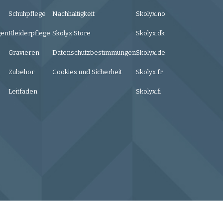
Schuhpflege
Nachhaltigkeit
Skolyx.no
gen
Kleiderpflege
Skolyx Store
Skolyx.dk
Gravieren
Datenschutzbestimmungen
Skolyx.de
Zubehor
Cookies und Sicherheit
Skolyx.fr
Leitfaden
Skolyx.fi