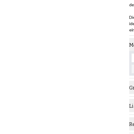
de
Di
id
ei
M
G
L
R