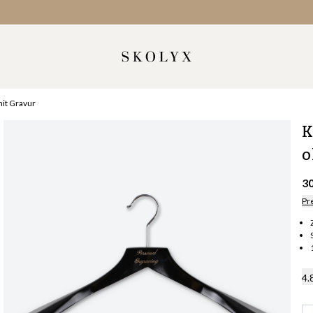
it Gravur
K
o
3
Pr
4.