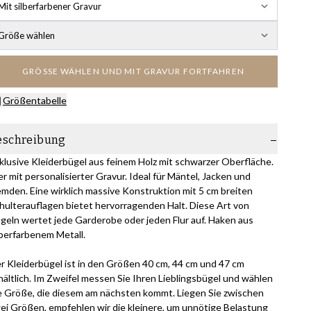
Mit silberfarbener Gravur
Größe wählen
GRÖSSE WÄHLEN UND MIT GRAVUR FORTFAHREN
Größentabelle
eschreibung
klusive Kleiderbügel aus feinem Holz mit schwarzer Oberfläche.
er mit personalisierter Gravur. Ideal für Mäntel, Jacken und
mden. Eine wirklich massive Konstruktion mit 5 cm breiten
hulterauflagen bietet hervorragenden Halt. Diese Art von
geln wertet jede Garderobe oder jeden Flur auf. Haken aus
lberfarbenem Metall.
r Kleiderbügel ist in den Größen 40 cm, 44 cm und 47 cm
hältlich. Im Zweifel messen Sie Ihren Lieblingsbügel und wählen
e Größe, die diesem am nächsten kommt. Liegen Sie zwischen
ei Größen, empfehlen wir die kleinere, um unnötige Belastung