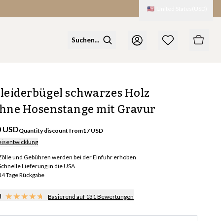
🇺🇸
United States
(
USD
)
leiderbügel schwarzes Holz
hne Hosenstange mit Gravur
0 USD
Quantity discount from
17
USD
eisentwicklung
Zölle und Gebühren werden bei der Einfuhr erhoben
Schnelle Lieferung in die USA
14 Tage Rückgabe
8
Basierend auf 131 Bewertungen