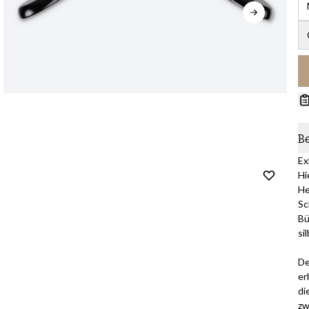
B
Ex
Hi
He
Sc
Bü
si
De
er
di
zw