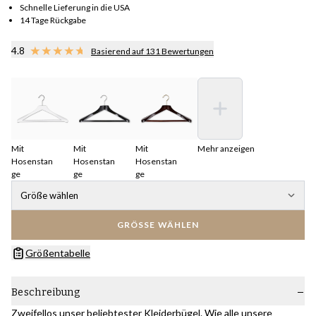
Schnelle Lieferung in die USA
14 Tage Rückgabe
4.8
Basierend auf 131 Bewertungen
Mit
Mit
Mit
Mehr anzeigen
Hosenstan
Hosenstan
Hosenstan
ge
ge
ge
Größe wählen
GRÖSSE WÄHLEN
Größentabelle
Beschreibung
Zweifellos unser beliebtester Kleiderbügel. Wie alle unsere