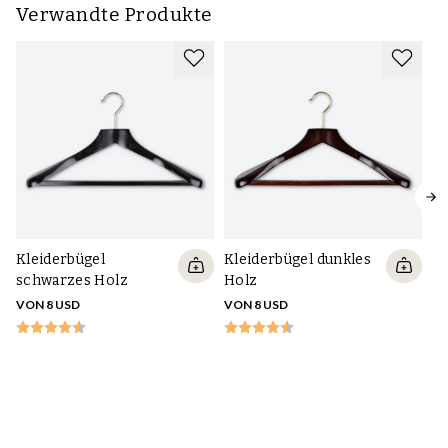
Verwandte Produkte
Kleiderbügel
Kleiderbügel dunkles
Kl
schwarzes Holz
Holz
H
VON 8 USD
VON 8 USD
VO