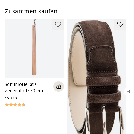
Zusammen kaufen
Schuhlöffel aus
Zedernholz 50 cm
15 USD
Pr
S
Z
VO