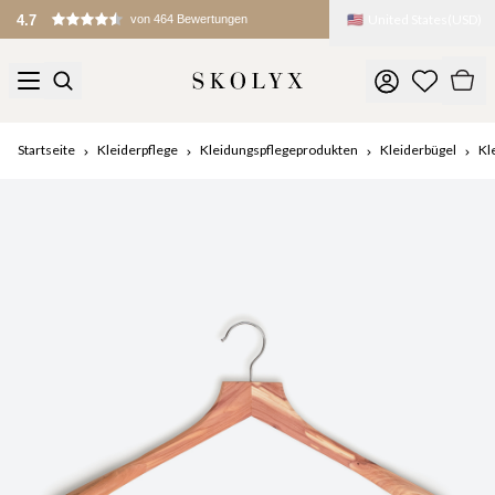
🇺🇸
United States
(
USD
)
Startseite
Kleiderpflege
Kleidungspflegeprodukten
Kleiderbügel
Kl