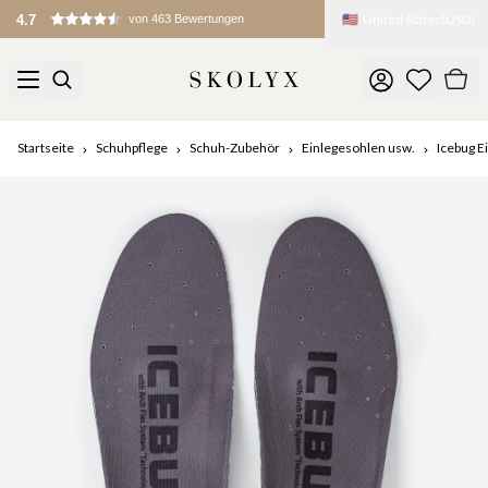
🇺🇸
United States
(
USD
)
4.7
von 463 Bewertungen
Startseite
Schuhpflege
Schuh-Zubehör
Einlegesohlen usw.
Icebug 