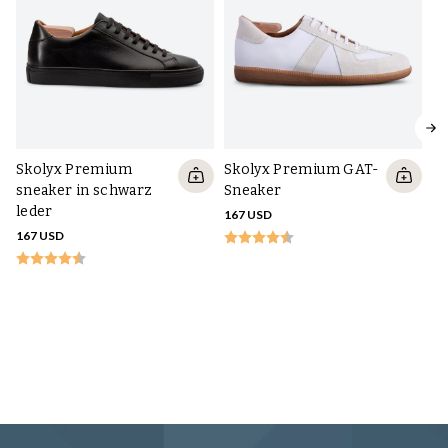
Skolyx Premium
Skolyx Premium GAT-
sneaker in schwarz
Sneaker
leder
167 USD
167 USD
Sk
La
Sm
t
19