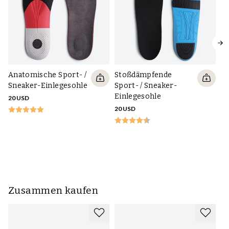
Anatomische Sport- /
Stoßdämpfende
Sneaker-Einlegesohle
Sport- / Sneaker-
Einlegesohle
20 USD
20 USD
A
Sp
au
39
Zusammen kaufen