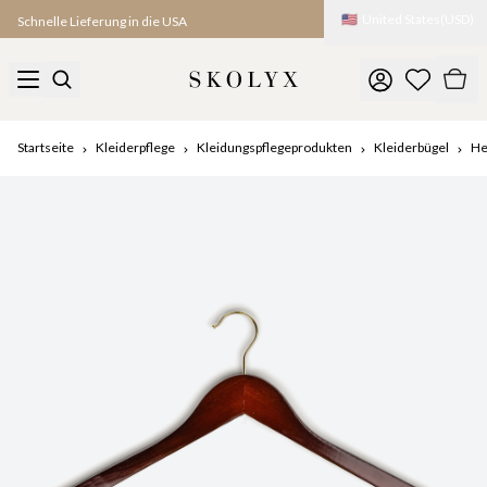
🇺🇸
United States
(
USD
)
Schnelle Lieferung in die USA
Startseite
Kleiderpflege
Kleidungspflegeprodukten
Kleiderbügel
He