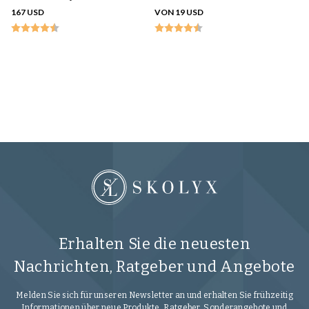
167 USD
VON 19 USD
Sk
D
Wi
28
Erhalten Sie die neuesten
Nachrichten, Ratgeber und Angebote
Melden Sie sich für unseren Newsletter an und erhalten Sie frühzeitig
Informationen über neue Produkte, Ratgeber, Sonderangebote und