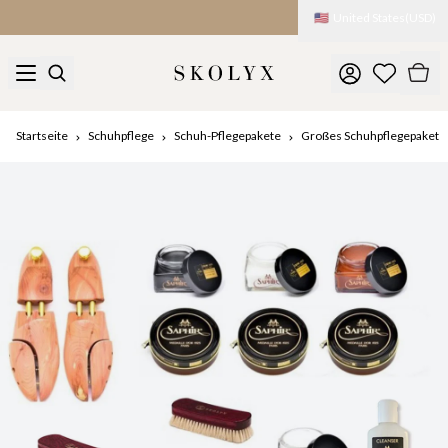
🇺🇸
United States
(
USD
)
Zölle und Gebühren werden bei der Einfuhr erhoben
Startseite
Schuhpflege
Schuh-Pflegepakete
Großes Schuhpflegepaket