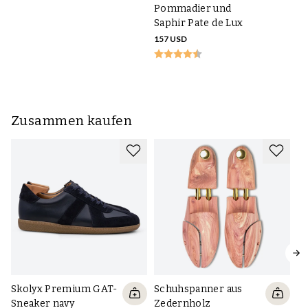
S
Pommadier und
47
Saphir Pate de Lux
157 USD
Zusammen kaufen
Skolyx Premium GAT-
Schuhspanner aus
Sneaker navy
Zedernholz