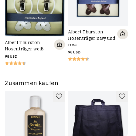
Al
Albert Thurston
Ho
Hosenträger navy und
g
Albert Thurston
rosa
Hosenträger weiß
98
98 USD
98 USD
Zusammen kaufen