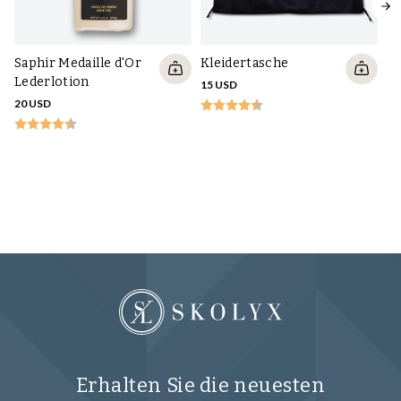
Saphir Medaille d'Or
Kleidertasche
Lederlotion
15 USD
20 USD
P
Kl
H
VO
Erhalten Sie die neuesten