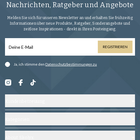
Nachrichten, Ratgeber und Angebote
Melden Sie sich für unseren Newsletter an und erhalten Sie frühzeitig
Informationen über neue Produkte, Ratgeber, Sonderangebote und
zeitlose Inspirationen - direkt in Ihren Posteingang.
REGISTRIEREN
Ja, ich stimme den
Datenschutzbestimmungen zu
Kundenbetreuung
Kontaktieren Sie uns
Versand, Umtausch und Rückgabe
Kategorien
Häufig gestellte Fragen
Schuhe
Allgemeine Geschäftsbedingungen
Schuhspanner
About Skolyx