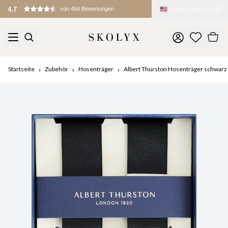
🇺🇸
United States
(
USD
)
Zölle und Gebühren werden bei der Einfuhr erhoben
Startseite
Zubehör
Hosenträger
Albert Thurston Hosenträger schwarz