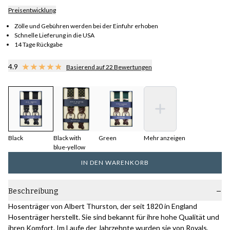
Preisentwicklung
Zölle und Gebühren werden bei der Einfuhr erhoben
Schnelle Lieferung in die USA
14 Tage Rückgabe
4.9
Basierend auf 22 Bewertungen
Black
Black with
Green
Mehr anzeigen
blue-yellow
IN DEN WARENKORB
Beschreibung
Hosenträger von Albert Thurston, der seit 1820 in England
Hosenträger herstellt. Sie sind bekannt für ihre hohe Qualität und
ihren Komfort. Im Laufe der Jahrzehnte wurden sie von Royals,