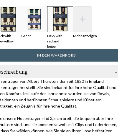
ack with
Green
Navy with
Mehr anzeigen
ue-yellow
red and
beige
IN DEN WARENKORB
eschreibung
senträger von Albert Thurston, der seit 1820 in England
senträger herstellt. Sie sind bekannt für ihre hohe Qualität und
ren Komfort. Im Laufe der Jahrzehnte wurden sie von Royals,
äsidenten und berühmten Schauspielern und Künstlern
tragen, ein Zeugnis für ihre hohe Qualität.
le unsere Hosenträger sind 3,5 cm breit, die bequem über Ihre
hultern sind, und sie kommen sowohl mit Clips und Lederriemen,
 dass Sie wählen können, wie Sie sie an Ihrer Hose befestigen