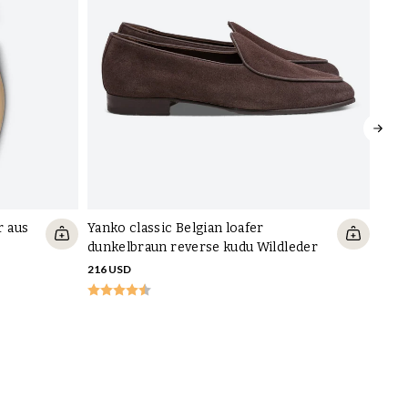
 aus
Yanko classic Belgian loafer
dunkelbraun reverse kudu Wildleder
216 USD
Klei
VON 