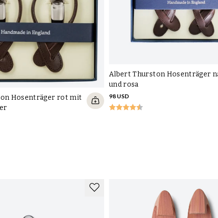
Albert Thurston Hosenträger n
und rosa
98 USD
ton Hosenträger rot mit
er