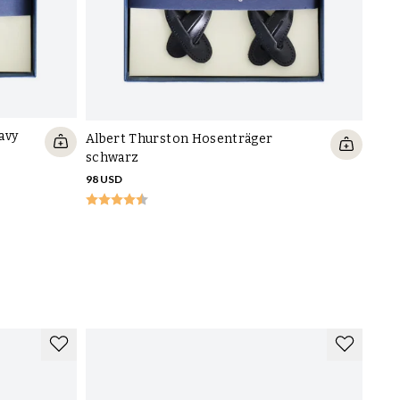
Albe
avy
Albert Thurston Hosenträger
98 U
schwarz
98 USD