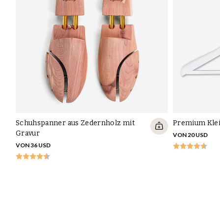
Schuhspanner aus Zedernholz mit
Premium Klei
Gravur
VON 20 USD
VON 36 USD