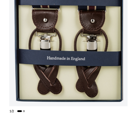
1
/
2