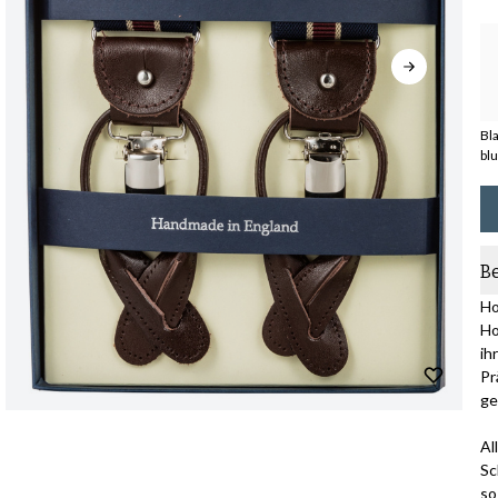
Bl
bl
B
Ho
Ho
ih
Pr
ge
Al
Sc
so