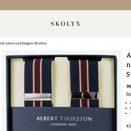
mit rotem und beigem Streifen
A
n
S
9
Pr
4.