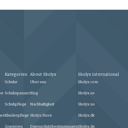
Kategorien
About Skolyx
Skolyx international
Schuhe
Über uns
Skolyx.com
be
Schuhspanner
Blog
Skolyx.se
Schuhpflege
Nachhaltigkeit
Skolyx.no
gen
Kleiderpflege
Skolyx Store
Skolyx.dk
Gravieren
Datenschutzbestimmungen
Skolyx.de