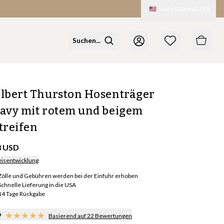
🇺🇸
United States
(
USD
)
lbert Thurston Hosenträger
avy mit rotem und beigem
treifen
8 USD
eisentwicklung
Zölle und Gebühren werden bei der Einfuhr erhoben
Schnelle Lieferung in die USA
14 Tage Rückgabe
9
Basierend auf 22 Bewertungen