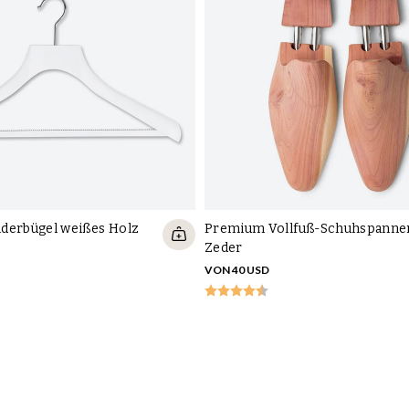
derbügel weißes Holz
Premium Vollfuß-Schuhspanner
Zeder
VON 40 USD