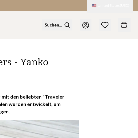
🇺🇸
United States
(
USD
)
rs - Yanko
 mit den beliebten "Traveler
len wurden entwickelt, um
ugen.