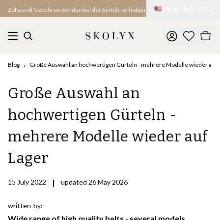
🇺🇸
United States
(
USD
)
Zölle und Gebühren werden bei der Einfuhr erhoben
Blog
Große Auswahl an hochwertigen Gürteln - mehrere Modelle wieder auf 
Große Auswahl an
hochwertigen Gürteln -
mehrere Modelle wieder auf
Lager
15 July 2022
|
updated 26 May 2026
written-by:
Wide range of high quality belts - several models